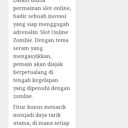
permainan slot online,
hadir sebuah inovasi
yang siap menggugah
adrenalin: Slot Online
Zombie. Dengan tema
seram yang
mengasyikkan,
pemain akan diajak
berpetualang di
tengah kegelapan
yang dipenuhi dengan
zombie.
Fitur bonus menarik
menjadi daya tarik
utama, di mana setiap