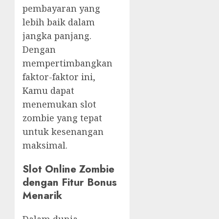
pembayaran yang
lebih baik dalam
jangka panjang.
Dengan
mempertimbangkan
faktor-faktor ini,
Kamu dapat
menemukan slot
zombie yang tepat
untuk kesenangan
maksimal.
Slot Online Zombie
dengan Fitur Bonus
Menarik
Dalam dunia