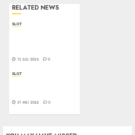
RELATED NEWS
SLOT
Panduan Slot Maxwin
untuk Pemula agar
Mudah Memahami
Permainan
12 JULI 2026
0
SLOT
Best Mahjong Platform
for Smooth Digital
Entertainment
31 MEI 2026
0