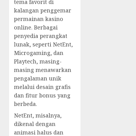
tema favorit di
kalangan penggemar
permainan kasino
online. Berbagai
penyedia perangkat
lunak, seperti NetEnt,
Microgaming, dan
Playtech, masing-
masing menawarkan
pengalaman unik
melalui desain grafis
dan fitur bonus yang
berbeda.
NetEnt, misalnya,
dikenal dengan
animasi halus dan