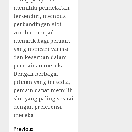
memiliki pendekatan
tersendiri, membuat
perbandingan slot
zombie menjadi
menarik bagi pemain
yang mencari variasi
dan keseruan dalam
permainan mereka.
Dengan berbagai
pilihan yang tersedia,
pemain dapat memilih
slot yang paling sesuai
dengan preferensi
mereka.
Post
Previous