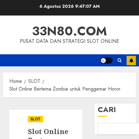
Skip
6 Agustus 2026
9:47:08 AM
to
content
33N80.COM
PUSAT DATA DAN STRATEGI SLOT ONLINE
Home
SLOT
Slot Online Bertema Zombie untuk Penggemar Horor
CARI
SLOT
Slot Online