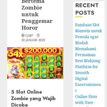
Bertema
RECENT
Zombie
POSTS
untuk
Penggemar
Panduan Slot
Horor
Maxwin untuk
CJQB7
Pemula agar
20 JANUARI 2025
Mudah
Memahami
Permainan
Best Mahjong
Platform for
Smooth
Digital
Entertainmen
t
5 Slot Online
Online Slots
Zombie yang Wajib
with User-
Dicoba