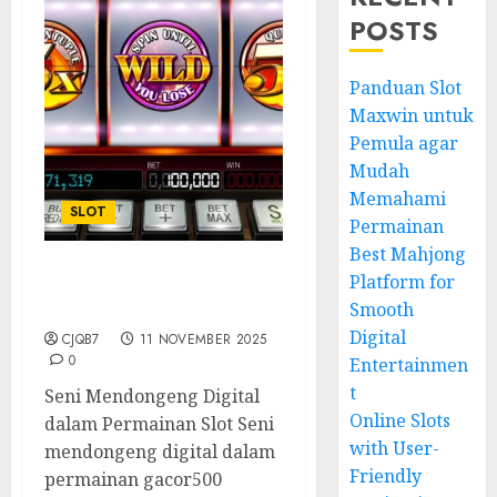
POSTS
Panduan Slot
Maxwin untuk
Pemula agar
Mudah
Memahami
SLOT
Permainan
Best Mahjong
Platform for
Slot Online dan Seni
Smooth
Mendongeng Digital
Digital
CJQB7
11 NOVEMBER 2025
0
Entertainmen
t
Seni Mendongeng Digital
Online Slots
dalam Permainan Slot Seni
with User-
mendongeng digital dalam
Friendly
permainan gacor500