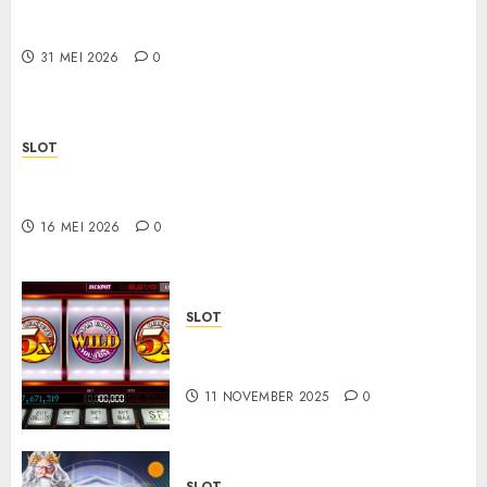
Best Mahjong Platform for Smooth Digital
Entertainment
31 MEI 2026
0
SLOT
Online Slots with User-Friendly Navigation and
Features
16 MEI 2026
0
SLOT
Slot Online dan Seni
Mendongeng Digital
11 NOVEMBER 2025
0