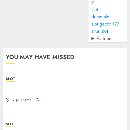
ini
slot
demo slot
slot gacor 777
situs slot
Partners
YOU MAY HAVE MISSED
SLOT
Panduan Slot Maxwin untuk Pemula agar
Mudah Memahami Permainan
12 JULI 2026
0
SLOT