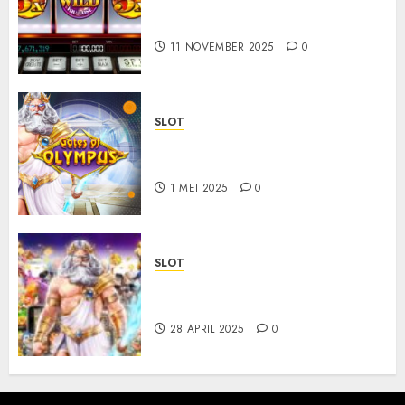
Slot Online dan Seni
Mendongeng Digital
11 NOVEMBER 2025
0
SLOT
Cara Mengelola Bankroll Anda
Saat Bermain Slot Online
1 MEI 2025
0
SLOT
Mesin Slot Bertema Klasik
dengan Sentuhan Modern
28 APRIL 2025
0