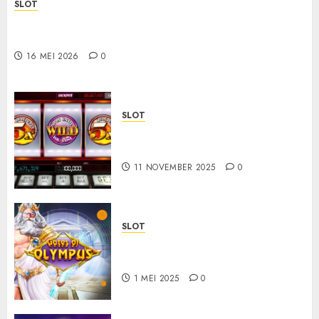
SLOT
Online Slots with User-Friendly Navigation and
Features
16 MEI 2026
0
SLOT
Slot Online dan Seni
Mendongeng Digital
11 NOVEMBER 2025
0
SLOT
Cara Mengelola Bankroll Anda
Saat Bermain Slot Online
1 MEI 2025
0