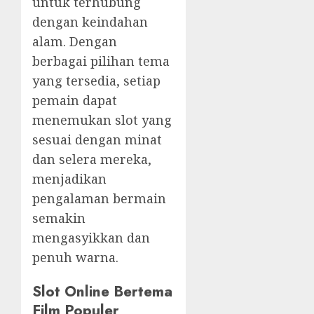
untuk terhubung
dengan keindahan
alam. Dengan
berbagai pilihan tema
yang tersedia, setiap
pemain dapat
menemukan slot yang
sesuai dengan minat
dan selera mereka,
menjadikan
pengalaman bermain
semakin
mengasyikkan dan
penuh warna.
Slot Online Bertema
Film Populer