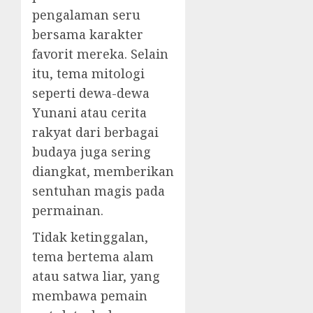
pengalaman seru
bersama karakter
favorit mereka. Selain
itu, tema mitologi
seperti dewa-dewa
Yunani atau cerita
rakyat dari berbagai
budaya juga sering
diangkat, memberikan
sentuhan magis pada
permainan.
Tidak ketinggalan,
tema bertema alam
atau satwa liar, yang
membawa pemain