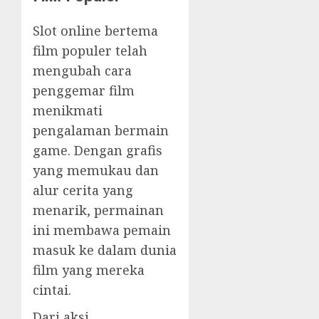
Slot online bertema
film populer telah
mengubah cara
penggemar film
menikmati
pengalaman bermain
game. Dengan grafis
yang memukau dan
alur cerita yang
menarik, permainan
ini membawa pemain
masuk ke dalam dunia
film yang mereka
cintai.
Dari aksi