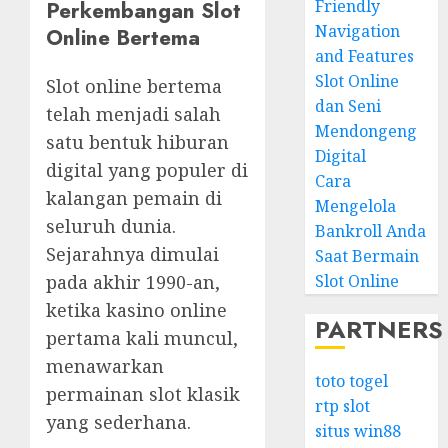
Friendly
Perkembangan Slot
Navigation
Online Bertema
and Features
Slot Online
Slot online bertema
dan Seni
telah menjadi salah
Mendongeng
satu bentuk hiburan
Digital
digital yang populer di
Cara
kalangan pemain di
Mengelola
seluruh dunia.
Bankroll Anda
Sejarahnya dimulai
Saat Bermain
Slot Online
pada akhir 1990-an,
ketika kasino online
PARTNERS
pertama kali muncul,
menawarkan
toto togel
permainan slot klasik
rtp slot
yang sederhana.
situs win88