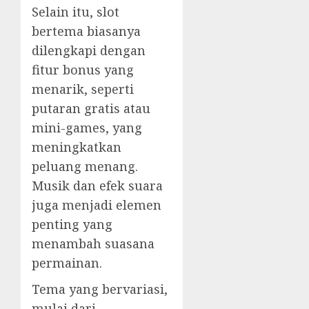
Selain itu, slot
bertema biasanya
dilengkapi dengan
fitur bonus yang
menarik, seperti
putaran gratis atau
mini-games, yang
meningkatkan
peluang menang.
Musik dan efek suara
juga menjadi elemen
penting yang
menambah suasana
permainan.
Tema yang bervariasi,
mulai dari