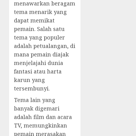
menawarkan beragam
tema menarik yang
dapat memikat
pemain. Salah satu
tema yang populer
adalah petualangan, di
mana pemain diajak
menjelajahi dunia
fantasi atau harta
karun yang
tersembunyi.
Tema lain yang
banyak digemari
adalah film dan acara
TV, memungkinkan
pemain merasakan