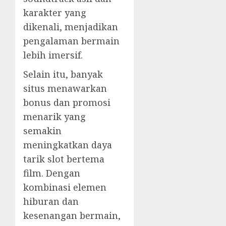
karakter yang
dikenali, menjadikan
pengalaman bermain
lebih imersif.
Selain itu, banyak
situs menawarkan
bonus dan promosi
menarik yang
semakin
meningkatkan daya
tarik slot bertema
film. Dengan
kombinasi elemen
hiburan dan
kesenangan bermain,