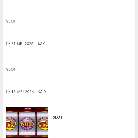
SLOT
Best Mahjong Platform for Smooth Digital
Entertainment
31 MEI 2026
0
SLOT
Online Slots with User-Friendly Navigation and
Features
16 MEI 2026
0
SLOT
Slot Online dan Seni
Mendongeng Digital