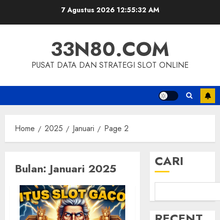
Skip
7 Agustus 2026
12:55:33 AM
to
content
33N80.COM
PUSAT DATA DAN STRATEGI SLOT ONLINE
Home
2025
Januari
Page 2
CARI
Bulan:
Januari 2025
RECENT