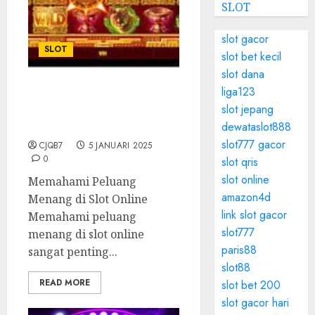
SLOT
slot gacor
SLOT
slot bet kecil
slot dana
liga123
Mengapa Tidak Harus
slot jepang
Menyerah Saat Bermain
dewataslot888
Slot Online?
slot777 gacor
CJQB7
5 JANUARI 2025
0
slot qris
slot online
Memahami Peluang
amazon4d
Menang di Slot Online
link slot gacor
Memahami peluang
slot777
menang di slot online
paris88
sangat penting...
slot88
READ MORE
slot bet 200
slot gacor hari