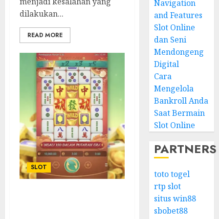
menjadi kesalahan yang
Navigation
dilakukan...
and Features
Slot Online
READ MORE
dan Seni
Mendongeng
Digital
Cara
Mengelola
Bankroll Anda
Saat Bermain
Slot Online
PARTNERS
SLOT
toto togel
rtp slot
situs win88
Mengapa Anda Harus
Mencoba Slot Online
sbobet88